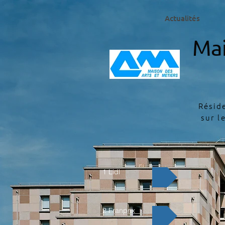
Actualités
Mai
Résid
sur l
1 Lidl
2 Franprix